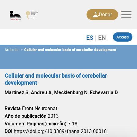
Skip
to
Donar
content
Access
Artículos
>
Cellular and molecular basis of cerebellar development
Cellular and molecular basis of cerebellar
development
Martinez S, Andreu A, Mecklenburg N, Echevarria D
Revista
Front Neuroanat
Año de publicación
2013
Volumen: Páginas(inicio-fin)
7:18
DOI
https://doi.org/10.3389/fnana.2013.00018