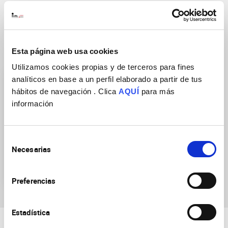
Esta página web usa cookies
Grupos de Investigación
Utilizamos cookies propias y de terceros para fines
analíticos en base a un perfil elaborado a partir de tus
hábitos de navegación . Clica
AQUÍ
para más
información
Neurobiología de las
Selección
Necesarias
enfermedades mentales,
de
neurodegenerativas y
consentimiento
neurooncológicas
Preferencias
Estadística