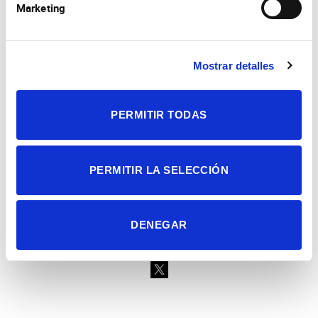
Marketing
Consejo Superior de Investigaciones Científicas
Mostrar detalles
Universidad Miguel Hernández
Campus de San Juan | Sant Joan d’Alacant
Alicante | España
Contacto
PERMITIR TODAS
Tel. + 34 965 23 37 00
Fax + 34 965 91 95 61
PERMITIR LA SELECCIÓN
DENEGAR