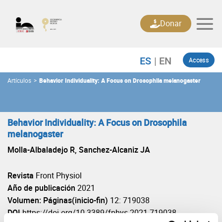
Skip
to
Donar
content
Access
Artículos
>
Behavior Individuality: A Focus on Drosophila melanogaster
Behavior Individuality: A Focus on Drosophila
melanogaster
Molla-Albaladejo R, Sanchez-Alcaniz JA
Revista
Front Physiol
Año de publicación
2021
Volumen: Páginas(inicio-fin)
12: 719038
DOI
https://doi.org/10.3389/fphys.2021.719038