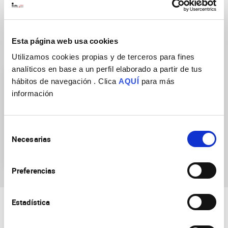
Esta página web usa cookies
Grupos de Investigación
Utilizamos cookies propias y de terceros para fines
analíticos en base a un perfil elaborado a partir de tus
hábitos de navegación . Clica
AQUÍ
para más
información
Selección
Necesarias
Bases neurogenéticas del
de
comportamiento
consentimiento
Preferencias
Estadística