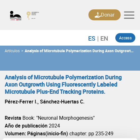
Skip
to
Donar
content
Access
Artículos
>
Analysis of Microtubule Polymerization During Axon Outgrowth
Using Fluorescently Labeled Microtubule Plus-End Tracking
Proteins.
Analysis of Microtubule Polymerization During
Axon Outgrowth Using Fluorescently Labeled
Microtubule Plus-End Tracking Proteins.
Pérez-Ferrer I., Sánchez-Huertas C.
Revista
Book: "Neuronal Morphogenesis"
Año de publicación
2024
Volumen: Páginas(inicio-fin)
chapter: pp 235-249