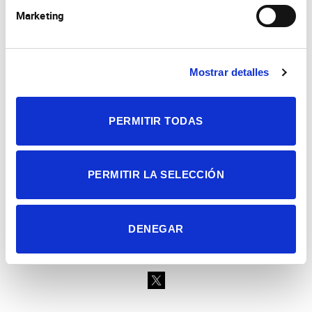
Marketing
Mostrar detalles
Consejo Superior de Investigaciones Científicas
Universidad Miguel Hernández
Campus de San Juan | Sant Joan d’Alacant
Alicante | España
PERMITIR TODAS
Contacto
Tel. + 34 965 23 37 00
Fax + 34 965 91 95 61
PERMITIR LA SELECCIÓN
DENEGAR