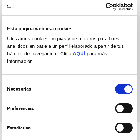
DOI
https://10.1007/978-1-0716-3969-6
Esta página web usa cookies
Utilizamos cookies propias y de terceros para fines
Grupos de Investigación
analíticos en base a un perfil elaborado a partir de tus
hábitos de navegación . Clica
AQUÍ
para más
información
Selección
Necesarias
de
Generación y regeneración
consentimiento
de Circuitos Bilaterales
Preferencias
Estadística