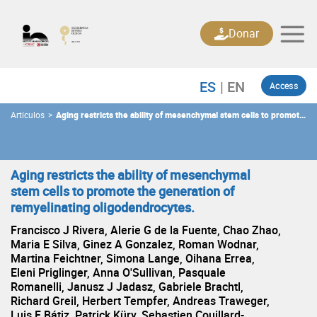
Skip
to
Donar
content
Access
Artículos
>
Aging restricts the ability of mesenchymal stem cells to promote
the generation of remyelinating oligodendrocytes.
Aging restricts the ability of mesenchymal
stem cells to promote the generation of
remyelinating oligodendrocytes.
Francisco J Rivera, Alerie G de la Fuente, Chao Zhao,
Maria E Silva, Ginez A Gonzalez, Roman Wodnar,
Martina Feichtner, Simona Lange, Oihana Errea,
Eleni Priglinger, Anna O'Sullivan, Pasquale
Romanelli, Janusz J Jadasz, Gabriele Brachtl,
Richard Greil, Herbert Tempfer, Andreas Traweger,
Luis F Bátiz, Patrick Küry, Sebastien Couillard-