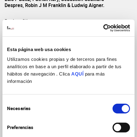
Despres, Robin J M Franklin & Ludwig Aigner.
Revista
Glia.
Año de publicación
2019
Volumen: Páginas(inicio-fin)
67(8): 1510-1525
DOI
https://doi.org/10.1002/glia.23624
Esta página web usa cookies
Utilizamos cookies propias y de terceros para fines
analíticos en base a un perfil elaborado a partir de tus
hábitos de navegación . Clica
AQUÍ
para más
Grupos de Investigación
información
Selección
Necesarias
de
consentimiento
Preferencias
Neuroinmunología de las