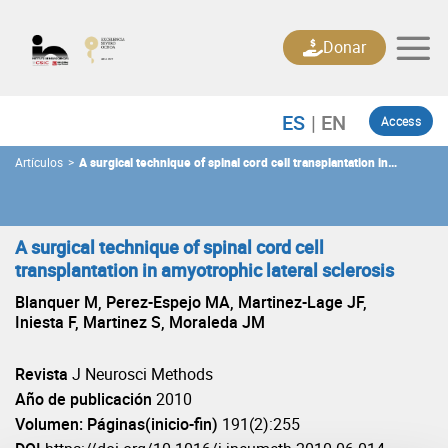
Skip
to
Donar
content
Access
Artículos
>
A surgical technique of spinal cord cell transplantation in
amyotrophic lateral sclerosis
A surgical technique of spinal cord cell
transplantation in amyotrophic lateral sclerosis
Blanquer M, Perez-Espejo MA, Martinez-Lage JF,
Iniesta F, Martinez S, Moraleda JM
Revista
J Neurosci Methods
Año de publicación
2010
Volumen: Páginas(inicio-fin)
191(2):255