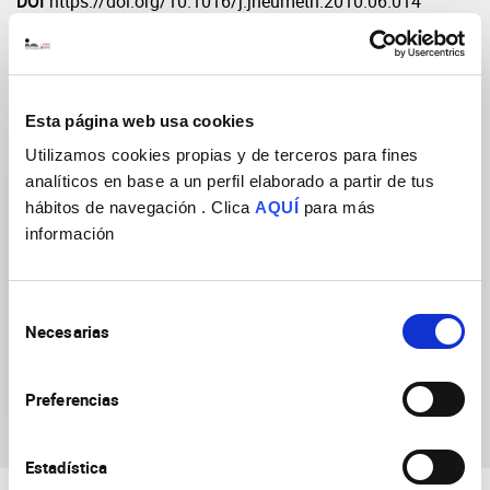
DOI
https://doi.org/10.1016/j.jneumeth.2010.06.014
Esta página web usa cookies
Grupos de Investigación
Utilizamos cookies propias y de terceros para fines
analíticos en base a un perfil elaborado a partir de tus
hábitos de navegación . Clica
AQUÍ
para más
información
Selección
Neurobiología de las
Necesarias
de
enfermedades mentales,
consentimiento
neurodegenerativas y
neurooncológicas
Preferencias
Estadística