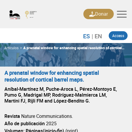
Skip
to
Donar
content
Access
Artículos
>
A prenatal window for enhancing spatial resolution of cortical
barrel maps.
A prenatal window for enhancing spatial
resolution of cortical barrel maps.
Aníbal-Martínez M, Puche-Aroca L, Pérez-Montoyo E,
Pumo G, Madrigal MP, Rodríguez-Malmierca LM,
Martini FJ, Rijli FM and López-Bendito G.
Revista
Nature Communications.
Año de publicación
2025
Volumen: Páginas(inicio-fin)
(print)