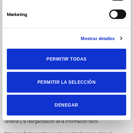
solo tenían los bigotes principales: la capacidad de discriminar
texturas”, afirma Aníbal-Martínez. Este hallazgo se comprobó
Marketing
con experimentos de comportamiento en ratones adultos que
perdieron los bigotes principales desde antes de nacer. Estos
ratones fueron capaces de diferenciar superficies rugosas de
lisas utilizando únicamente los bigotes del labio.
Mostrar detalles
Además, este trabajo demuestra que la reorganización de los
mapas sensoriales no depende de la actividad neuronal en el
PERMITIR TODAS
tálamo, sino de cambios en su perfil genético. “El tálamo ha
sido tradicionalmente visto como un simple relevo de
información entre la periferia y la corteza, pero nuestro
trabajo demuestra que tiene un papel instructivo en la
PERMITIR LA SELECCIÓN
organización de los mapas sensoriales”, explica López-
Bendito. Su laboratorio ha revelado que el tálamo no solo
transmite información, sino que actúa como un centro de
DENEGAR
integración sensorial donde convergen todos los sentidos,
excepto el olfato. Esto refuerza su papel en la plasticidad
cerebral y la reorganización de la información táctil.