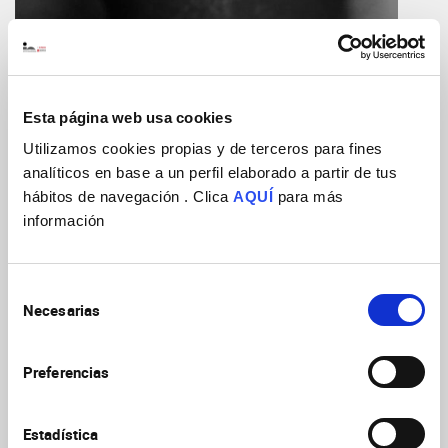
Esta página web usa cookies
Utilizamos cookies propias y de terceros para fines
ImageJ=1.52p
analíticos en base a un perfil elaborado a partir de tus
unit=micron
hábitos de navegación . Clica
AQUÍ
para más
finterval=0.2999819815158844
información
Foto: Mapa sensorial que representa cómo el cerebro de un
Selección
embrión de ratón organiza las sensaciones faciales antes del
Necesarias
nacimiento. Los colores muestran las respuestas a estímulos
de
en diferentes áreas del morro.
consentimiento
Preferencias
Más allá de los cambios estructurales, la reorganización
también tiene un impacto funcional. “No solo observamos un
cambio en la anatomía de los mapas sensoriales, sino que los
Estadística
bigotes pequeños del labio adquieren una función que antes