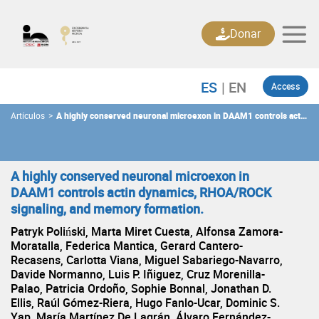
Skip
to
Donar
content
Access
Artículos
>
A highly conserved neuronal microexon in DAAM1 controls actin
dynamics, RHOA/ROCK signaling, and memory formation.
A highly conserved neuronal microexon in
DAAM1 controls actin dynamics, RHOA/ROCK
signaling, and memory formation.
Patryk Poliński, Marta Miret Cuesta, Alfonsa Zamora-
Moratalla, Federica Mantica, Gerard Cantero-
Recasens, Carlotta Viana, Miguel Sabariego-Navarro,
Davide Normanno, Luis P. Iñiguez, Cruz Morenilla-
Palao, Patricia Ordoño, Sophie Bonnal, Jonathan D.
Ellis, Raúl Gómez-Riera, Hugo Fanlo-Ucar, Dominic S.
Yap, María Martínez De Lagrán, Álvaro Fernández-