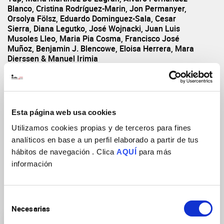
Blanco, Cristina Rodríguez-Marin, Jon Permanyer,
Orsolya Fölsz, Eduardo Dominguez-Sala, Cesar
Sierra, Diana Legutko, José Wojnacki, Juan Luis
Musoles Lleo, Maria Pia Cosma, Francisco José
Muñoz, Benjamin J. Blencowe, Eloisa Herrera, Mara
Dierssen & Manuel Irimia
Revista
Nature Communications.
Año de publicación
2025
Volumen: Páginas(inicio-fin)
16, Article number: 4210
Esta página web usa cookies
(2025)
Utilizamos cookies propias y de terceros para fines
DOI
https://doi.org/10.1038/s41467-025-59430-w
analíticos en base a un perfil elaborado a partir de tus
hábitos de navegación . Clica
AQUÍ
para más
información
Grupos de Investigación
Selección
Necesarias
de
consentimiento