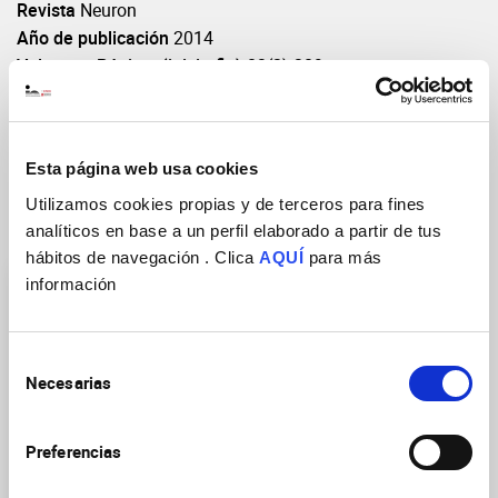
Revista
Neuron
Año de publicación
2014
Volumen: Páginas(inicio-fin)
83(2):309
DOI
https://doi.org/10.1016/j.neuron.2014.05.033
Esta página web usa cookies
Utilizamos cookies propias y de terceros para fines
Grupos de Investigación
analíticos en base a un perfil elaborado a partir de tus
hábitos de navegación . Clica
AQUÍ
para más
información
Selección
Necesarias
de
consentimiento
Neurobiología de las
enfermedades mentales,
Preferencias
neurodegenerativas y
neurooncológicas