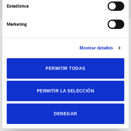
Estadística
Marketing
Mostrar detalles
Consejo Superior de Investigaciones Científicas
PERMITIR TODAS
Universidad Miguel Hernández
Campus de San Juan | Sant Joan d’Alacant
Alicante | España
Contacto
PERMITIR LA SELECCIÓN
Tel. + 34 965 23 37 00
Fax + 34 965 91 95 61
DENEGAR