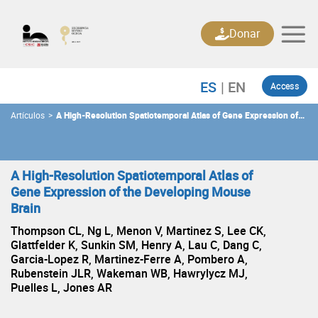
Skip
to
Donar
content
Access
Artículos
>
A High-Resolution Spatiotemporal Atlas of Gene Expression of
the Developing Mouse Brain
A High-Resolution Spatiotemporal Atlas of
Gene Expression of the Developing Mouse
Brain
Thompson CL, Ng L, Menon V, Martinez S, Lee CK,
Glattfelder K, Sunkin SM, Henry A, Lau C, Dang C,
Garcia-Lopez R, Martinez-Ferre A, Pombero A,
Rubenstein JLR, Wakeman WB, Hawrylycz MJ,
Puelles L, Jones AR