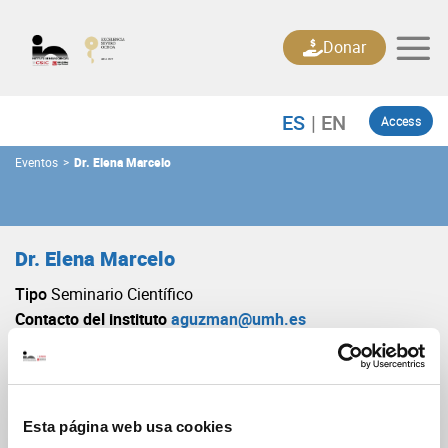
Skip
to
Donar
content
Access
Eventos
>
Dr. Elena Marcelo
Dr. Elena Marcelo
Tipo
Seminario Científico
Contacto del instituto
aguzman@umh.es
Ponentes
Dr. Elena Marcelo
Fecha y hora
13/11/2026 12:00:00
Lugar
IN Assembly Hall
Institución
University of Milano
Esta página web usa cookies