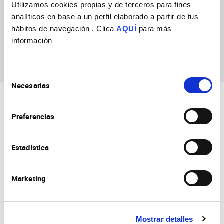
Utilizamos cookies propias y de terceros para fines
Más información próximamente
analíticos en base a un perfil elaborado a partir de tus
hábitos de navegación . Clica
AQUÍ
para más
información
Selección
Necesarias
de
consentimiento
Preferencias
Estadística
Consejo Superior de Investigaciones Científicas
Universidad Miguel Hernández
Marketing
Campus de San Juan | Sant Joan d’Alacant
Alicante | España
Contacto
Tel. + 34 965 23 37 00
Fax + 34 965 91 95 61
Mostrar detalles