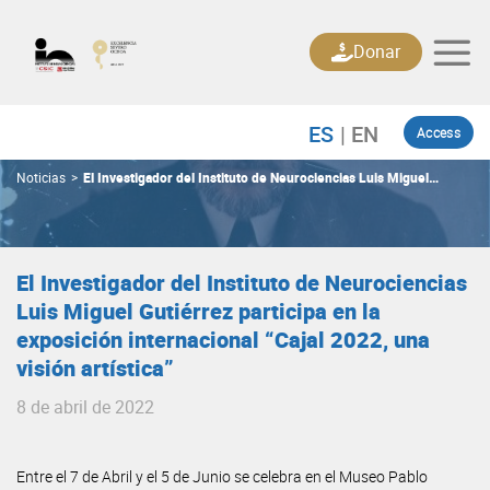
Skip
to
Donar
content
Access
Noticias
>
El Investigador del Instituto de Neurociencias Luis Miguel
Gutiérrez participa en la exposición internacional “Cajal 2022, una
visión artística”
El Investigador del Instituto de Neurociencias
Luis Miguel Gutiérrez participa en la
exposición internacional “Cajal 2022, una
visión artística”
8 de abril de 2022
Entre el 7 de Abril y el 5 de Junio se celebra en el Museo Pablo