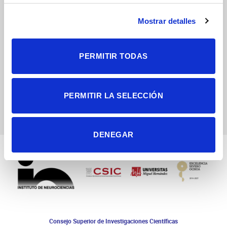
Dos millones y medio de
Mostrar detalles
euros para estudiar cómo se
Semana Mundial del
forman los circuitos
Cerebro 14-18 Marzo
sensoriales en el cerebro en
PERMITIR TODAS
desarrollo
PERMITIR LA SELECCIÓN
DENEGAR
Consejo Superior de Investigaciones Científicas