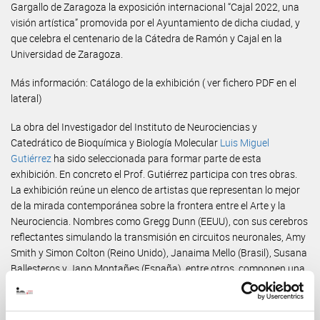
Gargallo de Zaragoza la exposición internacional “Cajal 2022, una
visión artística” promovida por el Ayuntamiento de dicha ciudad, y
que celebra el centenario de la Cátedra de Ramón y Cajal en la
Universidad de Zaragoza.
Más información: Catálogo de la exhibición ( ver fichero PDF en el
lateral)
La obra del Investigador del Instituto de Neurociencias y
Catedrático de Bioquímica y Biología Molecular
Luis Miguel
Gutiérrez
ha sido seleccionada para formar parte de esta
exhibición. En concreto el Prof. Gutiérrez participa con tres obras.
La exhibición reúne un elenco de artistas que representan lo mejor
de la mirada contemporánea sobre la frontera entre el Arte y la
Neurociencia. Nombres como Gregg Dunn (EEUU), con sus cerebros
reflectantes simulando la transmisión en circuitos neuronales, Amy
Smith y Simon Colton (Reino Unido), Janaima Mello (Brasil), Susana
Ballesteros y Jano Montañes (España), entre otros, componen una
exposición impactante para celebrar dicha efeméride.