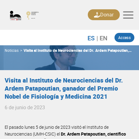
Skip
to
Donar
content
Access
Noticias
>
Visita al Instituto de Neurociencias del Dr. Ardem Patapoutian,
ganador del Premio Nobel de Fisiología y Medicina 2021
Visita al Instituto de Neurociencias del Dr.
Ardem Patapoutian, ganador del Premio
Nobel de Fisiología y Medicina 2021
6 de junio de 2023
El pasado lunes 5 de junio de 2023 visitó el Instituto de
Neurociencias (UMH-CSIC) el
Dr. Ardem Patapoutian, científico