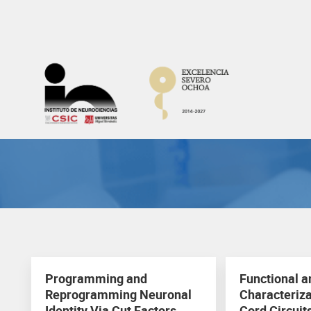
Skip
to
content
Programming and
Functional a
Reprogramming Neuronal
Characteriza
Identity Via Cut Factors
Cord Circuits