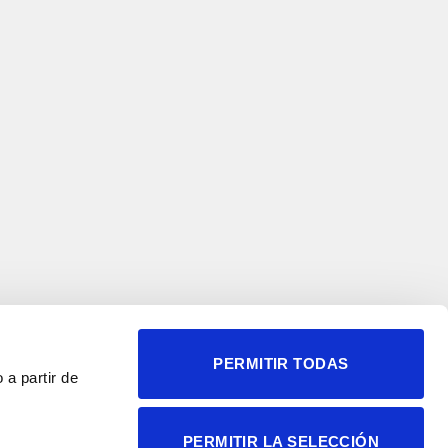
PERMITIR TODAS
 a partir de
© 2004-2026 Instituto de
PERMITIR LA SELECCIÓN
Neurociencias