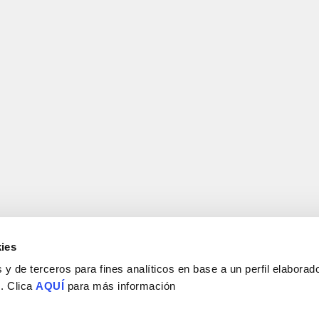
ies
y de terceros para fines analíticos en base a un perfil elaborado
 . Clica
AQUÍ
para más información
Consejo Superior de Investigaciones Científicas
Universidad Miguel Hernández