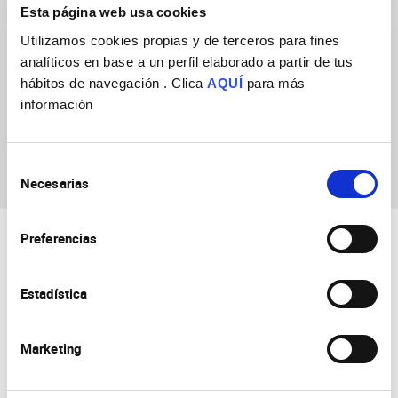
Announcement
Esta página web usa cookies
-Asociación Española contra el cáncer- Convocatoria proyectos
Utilizamos cookies propias y de terceros para fines
NACIONALES NO gestionados por el CSIC
analíticos en base a un perfil elaborado a partir de tus
hábitos de navegación . Clica
AQUÍ
para más
Start date
01/12/2025
información
End date
31/12/2029
Selección
Necesarias
de
consentimiento
Preferencias
Estadística
Marketing
Consejo Superior de Investigaciones Científicas
Universidad Miguel Hernández
Campus de San Juan | Sant Joan d’Alacant