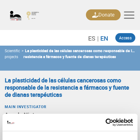
Skip
to
Donate
content
Access
Scientific
>
La plasticidad de las células cancerosas como responsable de la
projects
resistencia a fármacos y fuente de dianas terapéuticas
La plasticidad de las células cancerosas como
responsable de la resistencia a fármacos y fuente
de dianas terapéuticas
MAIN INVESTIGATOR
Angela Nieto
Type
Proyecto de investigación