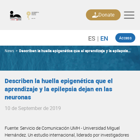
Skip
to
Donate
content
Access
News
>
Describen la huella epigenética que el aprendizaje y la epilepsia
dejan en las neuronas
Describen la huella epigenética que el
aprendizaje y la epilepsia dejan en las
neuronas
10 de September de 2019
Fuente: Servicio de Comunicación UMH - Universidad Miguel
Hernández. Un estudio internacional, liderado por investigadores