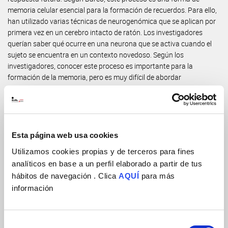
memoria celular esencial para la formación de recuerdos. Para ello,
han utilizado varias técnicas de neurogenómica que se aplican por
primera vez en un cerebro intacto de ratón. Los investigadores
querían saber qué ocurre en una neurona que se activa cuando el
sujeto se encuentra en un contexto novedoso. Según los
investigadores, conocer este proceso es importante para la
formación de la memoria, pero es muy difícil de abordar
experimentalmente. Cuando la atención se centra en algo concreto,
se activa un grupo muy pequeño de neuronas distribuidas de forma
difusa en el cerebro y resulta difícil seleccionarlas y ver qué ocurre
en su interior. En el experimento, los investigadores han provocado
una activación masiva de las neuronas del ratón, como ocurre en
Esta página web usa cookies
un proceso epiléptico, y han mirado los cambios que tienen lugar en
Utilizamos cookies propias y de terceros para fines
la cromatina. La cromatina es la forma en la que se presenta el ADN
analíticos en base a un perfil elaborado a partir de tus
en el núcleo celular. Con lo aprendido en la simulación de la
hábitos de navegación . Clica
AQUÍ
para más
epilepsia, los investigadores han confirmado los cambios que se
información
dan en una situación más cotidiana, como la activación de grupos
de neuronas que tiene lugar en el cerebro de un ratón cuando
explora un lugar nuevo. Estos cambios -denominados epigenéticos
porque no afectan a la información contenida en el material
Selección