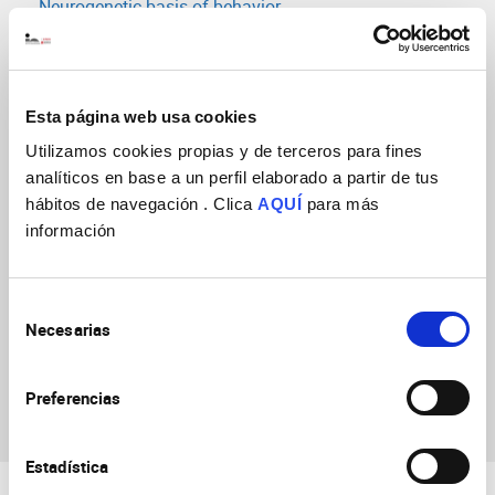
Neurogenetic basis of behavior
(URL: https://in.umh-csic.es/group3873)
Neural circuits in vision for action
(URL: https://in.umh-csic.es/group25365)
Esta página web usa cookies
Synaptic Neuromodulation
Utilizamos cookies propias y de terceros para fines
(URL: https://in.umh-csic.es/group3900)
analíticos en base a un perfil elaborado a partir de tus
hábitos de navegación . Clica
AQUÍ
para más
información
Selección
Necesarias
de
consentimiento
María Pérez Sanjuan
Preferencias
Estadística