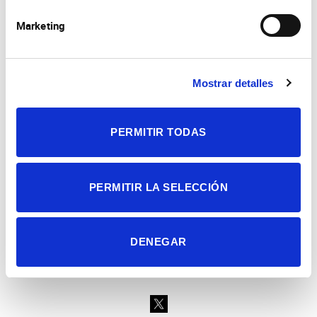
Marketing
Mostrar detalles
Consejo Superior de Investigaciones Científicas
Universidad Miguel Hernández
Campus de San Juan | Sant Joan d’Alacant
PERMITIR TODAS
Alicante | España
Contacto
Tel. + 34 965 23 37 00
Fax + 34 965 91 95 61
PERMITIR LA SELECCIÓN
DENEGAR