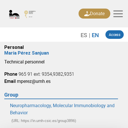
Skip
to
Donate
content
Access
Personal
María Pérez Sanjuan
Technical personnel
Phone
965 91 ext: 9354,9382,9351
Email
mperez@umh.es
Group
Neuropharmacology, Molecular Immunobiology and
Behavior
(URL: https://in.umh-csic.es/group3896)