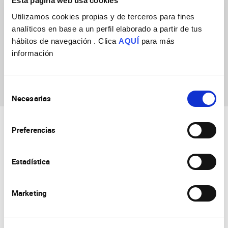
Esta página web usa cookies
Utilizamos cookies propias y de terceros para fines
analíticos en base a un perfil elaborado a partir de tus
hábitos de navegación . Clica
AQUÍ
para más
información
Laura Mira Valdelvira
Selección
Necesarias
de
consentimiento
Preferencias
Estadística
Marketing
Consejo Superior de Investigaciones Científicas
Universidad Miguel Hernández
Campus de San Juan | Sant Joan d’Alacant
Alicante | España
Contacto