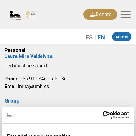
Skip
to
Donate
content
Access
Personal
Laura Mira Valdelvira
Technical personnel
Phone
965 91 9346 -Lab 136
Email
lmira@umh.es
Group
Mechanisms of growth control and cancer
(URL: https://in.umh-csic.es/group3872)