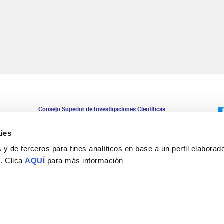
Consejo Superior de Investigaciones Científicas
Universidad Miguel Hernández
Campus de San Juan | Sant Joan d’Alacant
ies
Alicante | España
Contacto
y de terceros para fines analíticos en base a un perfil elaborado
Tel. + 34 965 23 37 00
 . Clica
AQUÍ
para más información
Fax + 34 965 91 95 61