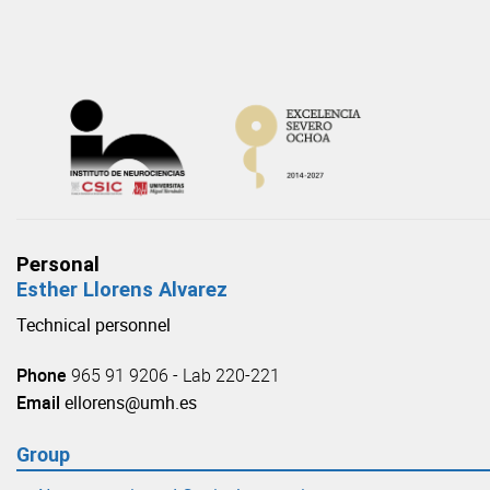
Skip
to
content
Personal
Esther Llorens Alvarez
Technical personnel
Phone
965 91 9206 - Lab 220-221
Email
ellorens@umh.es
Group