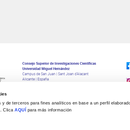
Consejo Superior de Investigaciones Científicas
Universidad Miguel Hernández
Campus de San Juan | Sant Joan d’Alacant
Alicante | España
Contacto
Tel. + 34 965 23 37 00
ies
Fax + 34 965 91 95 61
y de terceros para fines analíticos en base a un perfil elaborado
 . Clica
AQUÍ
para más información