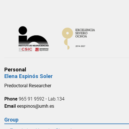
Skip
to
content
Personal
Elena Espinós Soler
Predoctoral Researcher
Phone
965 91 9592 - Lab.134
Email
eespinos@umh.es
Group