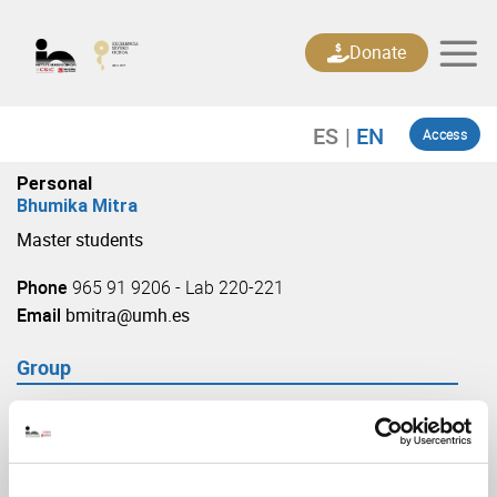
Skip
to
Donate
content
Access
Personal
Bhumika Mitra
Master students
Phone
965 91 9206 - Lab 220-221
Email
bmitra@umh.es
Group
Neurogenesis and Cortical expansion
(URL: https://in.umh-csic.es/group3898)