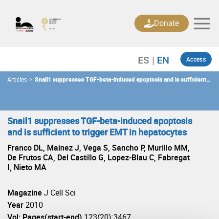
Skip
to
Donate
content
Access
Articles
>
Snail1 suppresses TGF-beta-induced apoptosis and is sufficient
to trigger EMT in hepatocytes
Snail1 suppresses TGF-beta-induced apoptosis
and is sufficient to trigger EMT in hepatocytes
Franco DL, Mainez J, Vega S, Sancho P, Murillo MM,
De Frutos CA, Del Castillo G, Lopez-Blau C, Fabregat
I, Nieto MA
Magazine
J Cell Sci
Year
2010
Vol: Pages(start-end)
123(20):3467