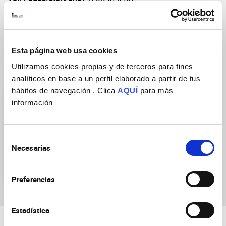
DOI
https://doi.org/10.1242/jcs.068692
Esta página web usa cookies
Utilizamos cookies propias y de terceros para fines
Research Groups
analíticos en base a un perfil elaborado a partir de tus
hábitos de navegación . Clica
AQUÍ
para más
información
Selección
Necesarias
de
Cell Plasticity in
consentimiento
Development and Disease
Preferencias
Estadística