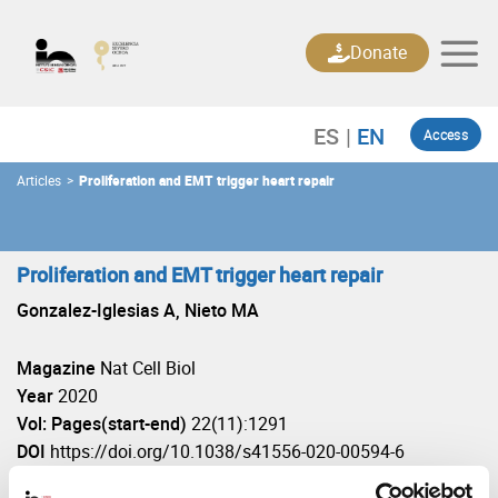
Skip
to
Donate
content
Access
Articles
>
Proliferation and EMT trigger heart repair
Proliferation and EMT trigger heart repair
Gonzalez-Iglesias A, Nieto MA
Magazine
Nat Cell Biol
Year
2020
Vol: Pages(start-end)
22(11):1291
DOI
https://doi.org/10.1038/s41556-020-00594-6