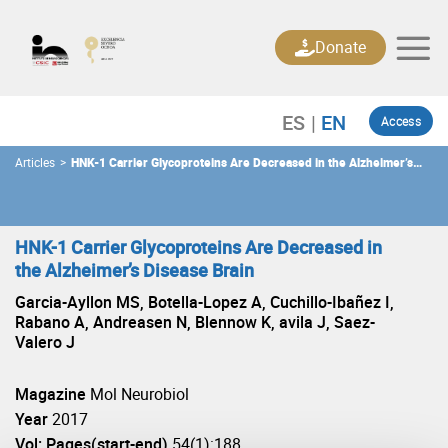
Skip
to
Donate
content
Access
Articles
>
HNK-1 Carrier Glycoproteins Are Decreased in the Alzheimer’s
Disease Brain
HNK-1 Carrier Glycoproteins Are Decreased in
the Alzheimer’s Disease Brain
Garcia-Ayllon MS, Botella-Lopez A, Cuchillo-Ibañez I,
Rabano A, Andreasen N, Blennow K, avila J, Saez-
Valero J
Magazine
Mol Neurobiol
Year
2017
Vol: Pages(start-end)
54(1):188