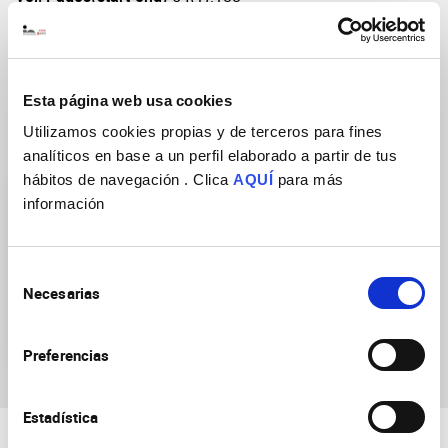
DOI
https://doi.org/10.1007/s12035-015-9644-x
Esta página web usa cookies
Utilizamos cookies propias y de terceros para fines
Research Groups
analíticos en base a un perfil elaborado a partir de tus
hábitos de navegación . Clica
AQUÍ
para más
información
Selección
Necesarias
de
Molecular mechanisms in
consentimiento
neurosecretion
Preferencias
Estadística