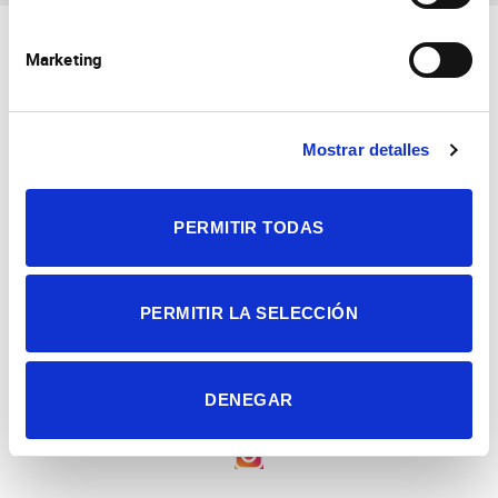
Marketing
Mostrar detalles
Consejo Superior de Investigaciones Científicas
Universidad Miguel Hernández
PERMITIR TODAS
Campus de San Juan | Sant Joan d’Alacant
Alicante | España
Contacto
Tel. + 34 965 23 37 00
Fax + 34 965 91 95 61
PERMITIR LA SELECCIÓN
DENEGAR