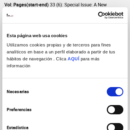
Vol: Pages(start-end)
33 (6): Special Issue: A New
View of Hippocampal Area CA2 ‐ Part 2, pp 769-786
DOI
https://doi.org/10.1002/hipo.23497
Esta página web usa cookies
Utilizamos cookies propias y de terceros para fines
analíticos en base a un perfil elaborado a partir de tus
Research Groups
hábitos de navegación . Clica
AQUÍ
para más
información
Selección
Necesarias
de
consentimiento
Plasticity of Brain
Preferencias
Networks
Estadística