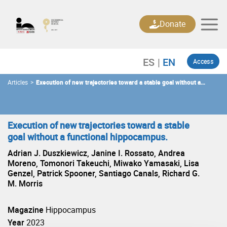
Skip
to
Donate
content
Access
Articles
>
Execution of new trajectories toward a stable goal without a
functional hippocampus.
Execution of new trajectories toward a stable
goal without a functional hippocampus.
Adrian J. Duszkiewicz, Janine I. Rossato, Andrea
Moreno, Tomonori Takeuchi, Miwako Yamasaki, Lisa
Genzel, Patrick Spooner, Santiago Canals, Richard G.
M. Morris
Magazine
Hippocampus
Year
2023