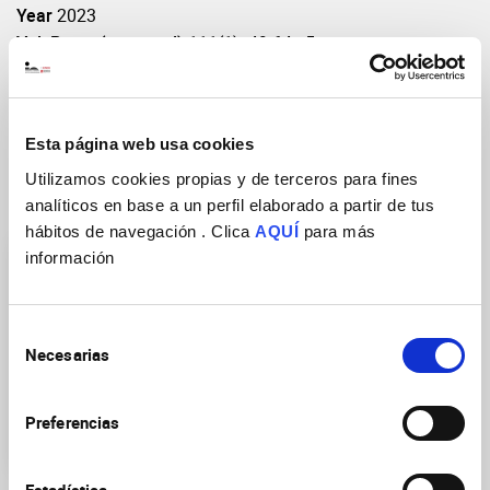
Year
2023
Vol: Pages(start-end)
111(1): 49-64.e5
DOI
https://doi.org/10.1016/j.neuron.2022.10.025
Esta página web usa cookies
Utilizamos cookies propias y de terceros para fines
Research Groups
analíticos en base a un perfil elaborado a partir de tus
hábitos de navegación . Clica
AQUÍ
para más
información
Selección
Necesarias
de
consentimiento
Generation and
Regeneration of Bilateral
Preferencias
Neural Circuits