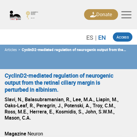
Skip
to
Donate
content
Access
Articles
>
CyclinD2-mediated regulation of neurogenic output from the
retinal ciliary margin is perturbed in albinism.
CyclinD2-mediated regulation of neurogenic
output from the retinal ciliary margin is
perturbed in albinism.
Slavi, N., Balasubramanian, R., Lee, M.A., Liapin, M.,
Oaks-Leaf, R., Peregrin, J., Potenski, A., Troy, C.M.,
Ross, M.E., Herrera, E., Kosmidis, S., John, S.W.M.,
Mason, C.A.
Magazine
Neuron