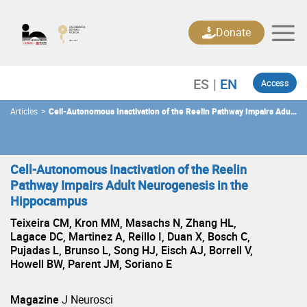
Skip
to
Donate
content
Access
Articles
>
Cell-Autonomous Inactivation of the Reelin Pathway Impairs Adult
Neurogenesis in the Hippocampus
Cell-Autonomous Inactivation of the Reelin
Pathway Impairs Adult Neurogenesis in the
Hippocampus
Teixeira CM, Kron MM, Masachs N, Zhang HL,
Lagace DC, Martinez A, Reillo I, Duan X, Bosch C,
Pujadas L, Brunso L, Song HJ, Eisch AJ, Borrell V,
Howell BW, Parent JM, Soriano E
Magazine
J Neurosci