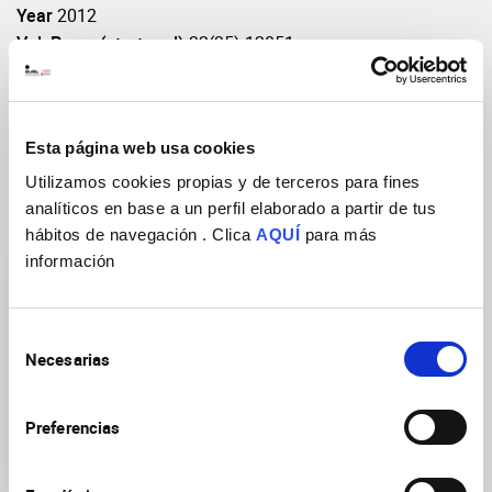
Year
2012
Vol: Pages(start-end)
32(35):12051
DOI
https://doi.org/10.1523/JNEUROSCI.1857-
12.2012
Esta página web usa cookies
Utilizamos cookies propias y de terceros para fines
analíticos en base a un perfil elaborado a partir de tus
Research Groups
hábitos de navegación . Clica
AQUÍ
para más
información
Selección
Necesarias
de
consentimiento
Neurogenesis and Cortical
Preferencias
expansion