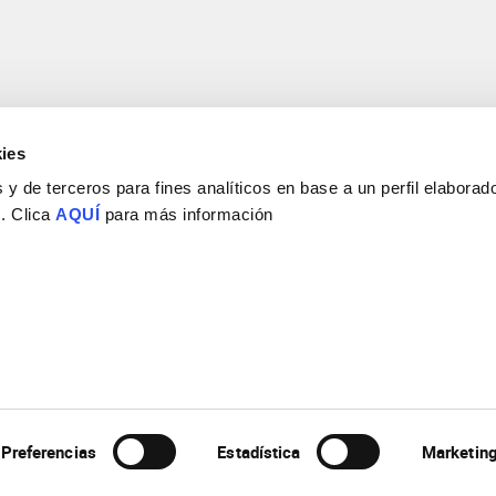
ies
y de terceros para fines analíticos en base a un perfil elaborado
 . Clica
AQUÍ
para más información
Consejo Superior de Investigaciones Científicas
Universidad Miguel Hernández
Campus de San Juan | Sant Joan d’Alacant
Alicante | España
Contacto
Tel. + 34 965 23 37 00
Fax + 34 965 91 95 61
Preferencias
Estadística
Marketin