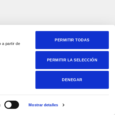
PERMITIR TODAS
 a partir de
© 2004-2026 Instituto de
PERMITIR LA SELECCIÓN
Neurociencias
Política de privacidad
Política de cookies
DENEGAR
Accesibilidad
Aviso legal
g
Mostrar detalles