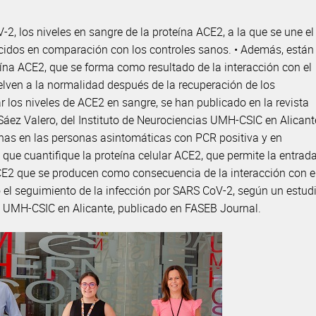
-2, los niveles en sangre de la proteína ACE2, a la que se une el
ducidos en comparación con los controles sanos. • Además, están
ína ACE2, que se forma como resultado de la interacción con el
elven a la normalidad después de la recuperación de los
r los niveles de ACE2 en sangre, se han publicado en la revista
Sáez Valero, del Instituto de Neurociencias UMH-CSIC en Alicant
eínas en las personas asintomáticas con PCR positiva y en
que cuantifique la proteína celular ACE2, que permite la entrad
ACE2 que se producen como consecuencia de la interacción con e
bo el seguimiento de la infección por SARS CoV-2, según un estud
ias UMH-CSIC en Alicante, publicado en FASEB Journal.