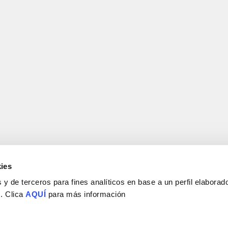
ies
y de terceros para fines analíticos en base a un perfil elaborado
 . Clica
AQUÍ
para más información
Consejo Superior de Investigaciones Científicas
Universidad Miguel Hernández
Campus de San Juan | Sant Joan d’Alacant