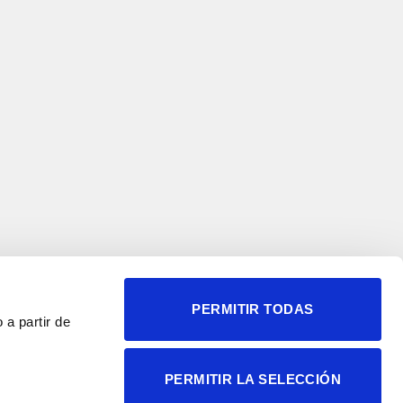
PERMITIR TODAS
 a partir de
© 2004-2026 Instituto de
PERMITIR LA SELECCIÓN
Neurociencias