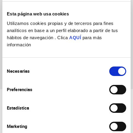
Announcement
Ref: CIPROM/2022/8, Programa Prometeo para grupos de
Esta página web usa cookies
investigación de Excelencia, Generalitat Valenciana (GV)
Utilizamos cookies propias y de terceros para fines
Ir a la Web: PROMETEO-Grupo MULTISYN
analíticos en base a un perfil elaborado a partir de tus
hábitos de navegación . Clica
AQUÍ
para más
Start date
01/01/2023
información
End date
31/12/2026
Convener
Generalitat Valenciana
Selección
Necesarias
de
consentimiento
Preferencias
Estadística
Marketing