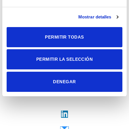
Consejo Superior de Investigaciones Científicas
Universidad Miguel Hernández
Campus de San Juan | Sant Joan d’Alacant
Mostrar detalles
Alicante | España
Contacto
Tel. + 34 965 23 37 00
Fax + 34 965 91 95 61
PERMITIR TODAS
PERMITIR LA SELECCIÓN
DENEGAR