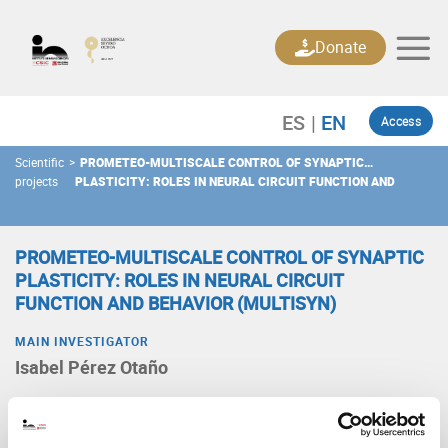
Skip
to
Donate
content
Access
Scientific
>
PROMETEO-MULTISCALE CONTROL OF SYNAPTIC
projects
PLASTICITY: ROLES IN NEURAL CIRCUIT FUNCTION AND
BEHAVIOR (MULTISYN)
PROMETEO-MULTISCALE CONTROL OF SYNAPTIC
PLASTICITY: ROLES IN NEURAL CIRCUIT
FUNCTION AND BEHAVIOR (MULTISYN)
MAIN INVESTIGATOR
Isabel Pérez Otaño
Type
Proyecto de investigación