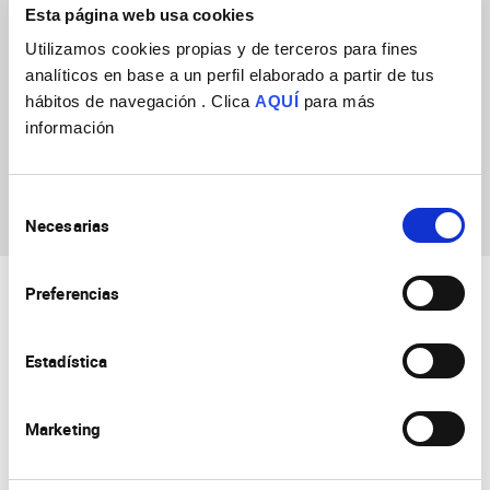
PN2024 -PROY I+D PID- SUBPR. ESTATAL DE GENER. DE
Esta página web usa cookies
CONOCIMIENTO- Programa Estatal para la Investigación y el
Utilizamos cookies propias y de terceros para fines
Desarrollo Experimental – PEICTI 2024-2027
analíticos en base a un perfil elaborado a partir de tus
hábitos de navegación . Clica
AQUÍ
para más
Start date
01/09/2025
información
End date
31/08/2028
Selección
Necesarias
de
consentimiento
Preferencias
Estadística
Marketing
Consejo Superior de Investigaciones Científicas
Universidad Miguel Hernández
Campus de San Juan | Sant Joan d’Alacant