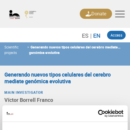
Skip
to
Donate
content
Access
Scientific
>
Generando nuevos tipos celulares del cerebro mediate
projects
genómica evolutiva
Generando nuevos tipos celulares del cerebro
mediate genómica evolutiva
MAIN INVESTIGATOR
Víctor Borrell Franco
Type
Proyecto de investigación
Announcement