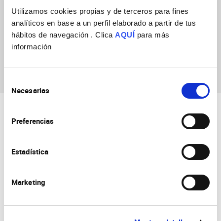
043009-I
Utilizamos cookies propias y de terceros para fines
analíticos en base a un perfil elaborado a partir de tus
Start date
01/07/2025
hábitos de navegación . Clica
AQUÍ
para más
End date
30/06/2023
información
Selección
Necesarias
de
consentimiento
Preferencias
Estadística
Consejo Superior de Investigaciones Científicas
Marketing
Universidad Miguel Hernández
Campus de San Juan | Sant Joan d’Alacant
Alicante | España
Contacto
Tel. + 34 965 23 37 00