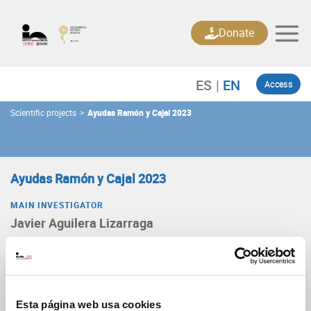
Skip
to
Donate
content
Access
Scientific projects
>
Ayudas Ramón y Cajal 2023
Ayudas Ramón y Cajal 2023
MAIN INVESTIGATOR
Javier Aguilera Lizarraga
Type
Proyecto de investigación
Announcement
Posdoc Excelencia – Ramón y Cajal ayudas 2023 – RYC2023-
Esta página web usa cookies