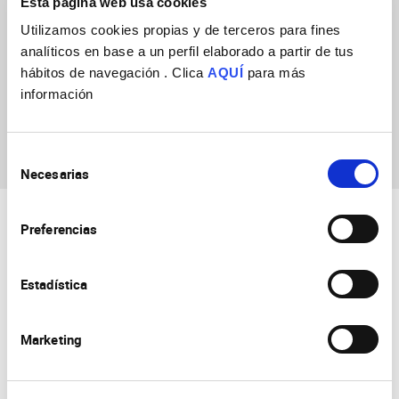
Esta página web usa cookies
ASOCIACIÓN ESPAÑOLA CONTRA EL CÁNCER -AECC- Y
UNIVERSIDAD MIGUEL HERNANDEZ DE ELCHE
Utilizamos cookies propias y de terceros para fines
analíticos en base a un perfil elaborado a partir de tus
Start date
01/10/2025
hábitos de navegación . Clica
AQUÍ
para más
End date
01/10/2028
información
Selección
Necesarias
de
consentimiento
Preferencias
Estadística
Marketing
Consejo Superior de Investigaciones Científicas
Universidad Miguel Hernández
Campus de San Juan | Sant Joan d’Alacant
Alicante | España
Contacto