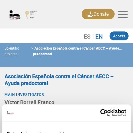
Skip
to
Donate
content
Access
Scientific
>
Asociación Española contra el Cáncer AECC – Ayuda
projects
predoctoral
Asociación Española contra el Cáncer AECC –
Ayuda predoctoral
MAIN INVESTIGATOR
Víctor Borrell Franco
Type
Proyecto de investigación
Announcement