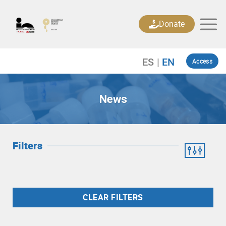
Skip
to
Donate
content
Access
News
Filters
CLEAR FILTERS