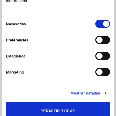
9(6):1681
información
https://doi.org/10.3390/jcm9061681
Wiring the Binocular Visual Pathways
Selección
Int Journal of
Murcia-Belmonte V, Erskine L
Necesarias
de
Molecular Sciences
2019
20(13):3282
consentimiento
https://doi.org/10.3390/ijms20133282
Preferencias
See more articles
Estadística
Marketing
Mostrar detalles
Verónica Murcia
Belmonte
PERMITIR TODAS