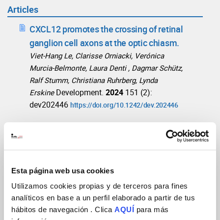
Articles
CXCL12 promotes the crossing of retinal
ganglion cell axons at the optic chiasm.
Viet-Hang Le, Clarisse Orniacki, Verónica
Murcia-Belmonte, Laura Denti , Dagmar Schütz,
Ralf Stumm, Christiana Ruhrberg, Lynda
Development.
2024
151 (2):
Erskine
dev202446
https://doi.org/10.1242/dev.202446
Functional Heterogeneity of Mouse and
Human Brain OPCs: Relevance for
Preclinical Studies in Multiple Sclerosis
Esta página web usa cookies
Bribián A, Medina-Rodríguez EM, Josa-Prado F,
García-Álvarez I, Machín-Díaz I, Esteban PF,
Utilizamos cookies propias y de terceros para fines
Murcia-Belmonte V, Vega-Zelaya L, Pastor J,
analíticos en base a un perfil elaborado a partir de tus
J Clin Med
2020
Garrido L, de Castro F
hábitos de navegación . Clica
AQUÍ
para más