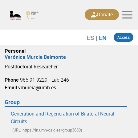
Skip
to
Donate
content
Access
Personal
Verónica Murcia Belmonte
Postdoctoral Researcher
Phone
965 91 9229 - Lab 246
Email
vmurcia@umh.es
Group
Generation and Regeneration of Bilateral Neural
Circuits
(URL: https://in.umh-csic.es/group3880)