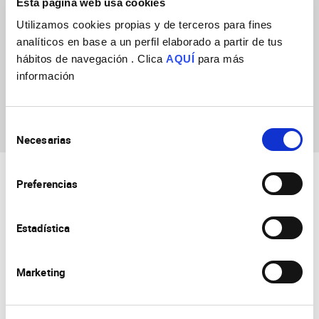
Esta página web usa cookies
Utilizamos cookies propias y de terceros para fines
analíticos en base a un perfil elaborado a partir de tus
hábitos de navegación . Clica
AQUÍ
para más
información
Sofia Morou
Selección
Necesarias
de
consentimiento
Preferencias
Estadística
Marketing
Consejo Superior de Investigaciones Científicas
Universidad Miguel Hernández
Campus de San Juan | Sant Joan d’Alacant
Alicante | España
Contacto