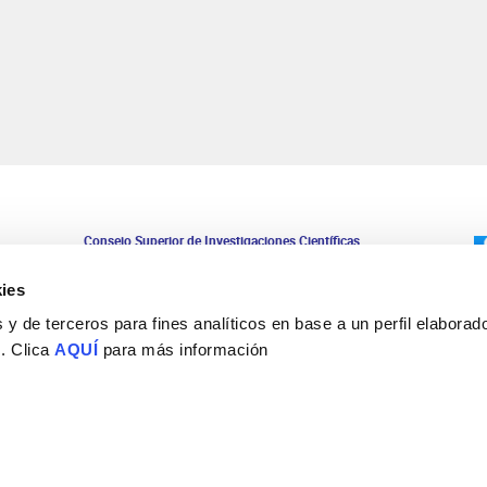
Consejo Superior de Investigaciones Científicas
Universidad Miguel Hernández
Campus de San Juan | Sant Joan d’Alacant
ies
Alicante | España
Contacto
y de terceros para fines analíticos en base a un perfil elaborado
Tel. + 34 965 23 37 00
 . Clica
AQUÍ
para más información
Fax + 34 965 91 95 61