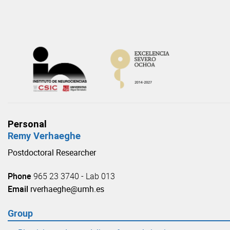
Skip
to
content
Personal
Remy Verhaeghe
Postdoctoral Researcher
Phone
965 23 3740 - Lab 013
Email
rverhaeghe@umh.es
Group