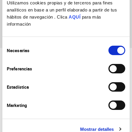
Utilizamos cookies propias y de terceros para fines
Raul Romero
analíticos en base a un perfil elaborado a partir de tus
Garrido
hábitos de navegación . Clica
AQUÍ
para más
información
Selección
Necesarias
de
consentimiento
Preferencias
Estadística
Consejo Superior de Investigaciones Científicas
Universidad Miguel Hernández
Marketing
Campus de San Juan | Sant Joan d’Alacant
Alicante | España
Contacto
Tel. + 34 965 23 37 00
Fax + 34 965 91 95 61
Mostrar detalles