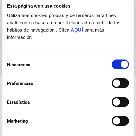
Esta página web usa cookies
Utilizamos cookies propias y de terceros para fines
analíticos en base a un perfil elaborado a partir de tus
hábitos de navegación . Clica
AQUÍ
para más
información
Noelia Navarro
Martorell
Selección
Necesarias
de
consentimiento
Preferencias
Estadística
Marketing
Consejo Superior de Investigaciones Científicas
Universidad Miguel Hernández
Campus de San Juan | Sant Joan d’Alacant