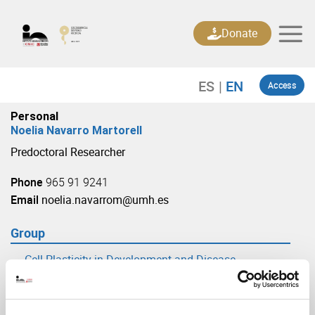
Skip
to
Donate
content
Access
Personal
Noelia Navarro Martorell
Predoctoral Researcher
Phone
965 91 9241
Email
noelia.navarrom@umh.es
Group
Cell Plasticity in Development and Disease
(URL: https://in.umh-csic.es/group3902)