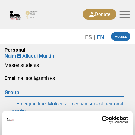
Skip
to
Donate
content
Access
Personal
Naim El Allaoui Martín
Master students
Email
nallaoui@umh.es
Group
→ Emerging line: Molecular mechanisms of neuronal
identity
(URL: https://in.umh-csic.es/group75610)