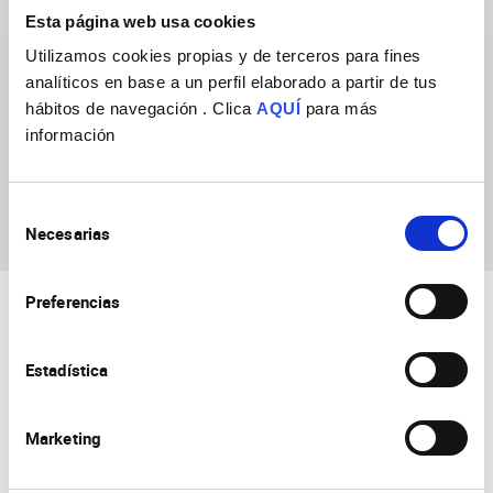
Esta página web usa cookies
Utilizamos cookies propias y de terceros para fines
analíticos en base a un perfil elaborado a partir de tus
hábitos de navegación . Clica
AQUÍ
para más
información
Naim El Allaoui
Martín
Selección
Necesarias
de
consentimiento
Preferencias
Estadística
Marketing
Consejo Superior de Investigaciones Científicas
Universidad Miguel Hernández
Campus de San Juan | Sant Joan d’Alacant