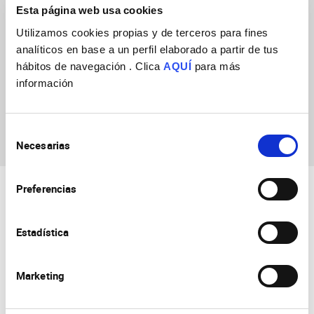
Esta página web usa cookies
Utilizamos cookies propias y de terceros para fines
analíticos en base a un perfil elaborado a partir de tus
hábitos de navegación . Clica
AQUÍ
para más
información
Martina Riva
Selección
Necesarias
de
consentimiento
Preferencias
Estadística
Marketing
Consejo Superior de Investigaciones Científicas
Universidad Miguel Hernández
Campus de San Juan | Sant Joan d’Alacant