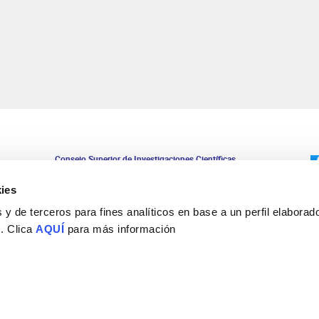
Consejo Superior de Investigaciones Científicas
Universidad Miguel Hernández
Campus de San Juan | Sant Joan d’Alacant
ies
Alicante | España
Contacto
y de terceros para fines analíticos en base a un perfil elaborado
Tel. + 34 965 23 37 00
 . Clica
AQUÍ
para más información
Fax + 34 965 91 95 61