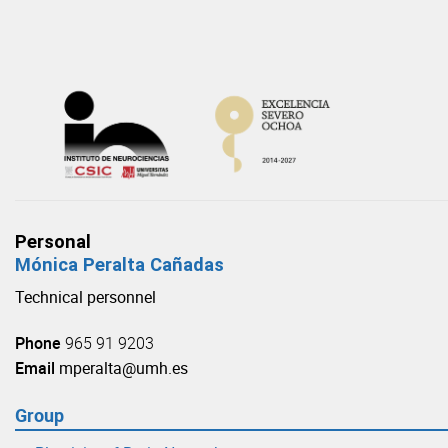
Skip
to
content
Personal
Mónica Peralta Cañadas
Technical personnel
Phone
965 91 9203
Email
mperalta@umh.es
Group