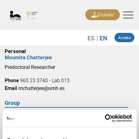
Skip
to
Donate
content
Access
Personal
Moumita Chatterjee
Predoctoral Researcher
Phone
965 23 3740 - Lab 013
Email
mchatterjee@umh.es
Group
Plasticity and remodeling of neural circuits
(URL: https://in.umh-csic.es/group3894)