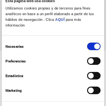
Esta página web usa cookies
Utilizamos cookies propias y de terceros para fines
analíticos en base a un perfil elaborado a partir de tus
hábitos de navegación . Clica
AQUÍ
para más
información
Moumita Chatterjee
Selección
Necesarias
de
consentimiento
Preferencias
Estadística
Marketing
Consejo Superior de Investigaciones Científicas
Universidad Miguel Hernández
Campus de San Juan | Sant Joan d’Alacant
Alicante | España
Contacto