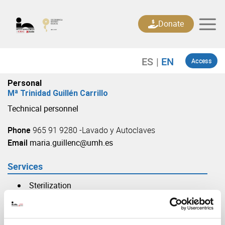
Skip
to
Donate
content
Access
Personal
Mª Trinidad Guillén Carrillo
Technical personnel
Phone
965 91 9280 -Lavado y Autoclaves
Email
maria.guillenc@umh.es
Services
Sterilization