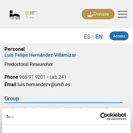
Skip
to
Donate
content
Access
Personal
Luis Felipe Hernández Villamizar
Predoctoral Researcher
Phone
965 91 9201 - Lab 241
Email
luis.hernandezv@umh.es
Group
Altered molecular mechanism in Alzheimer’s disease
and dementia
(URL: https://in.umh-csic.es/group3891)