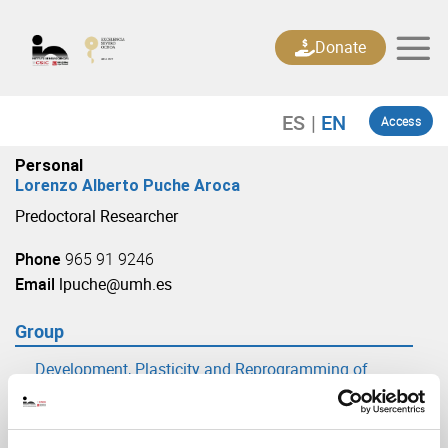
Skip
to
Donate
content
Access
Personal
Lorenzo Alberto Puche Aroca
Predoctoral Researcher
Phone
965 91 9246
Email
lpuche@umh.es
Group
Development, Plasticity and Reprogramming of
Sensory Circuits
(URL: https://in.umh-csic.es/group3882)