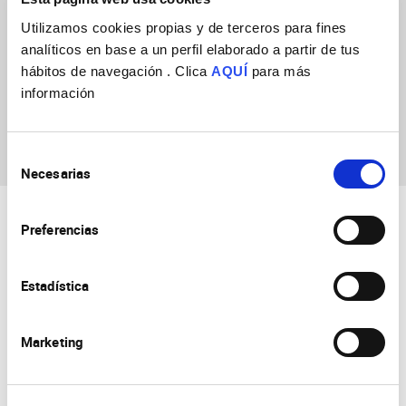
Utilizamos cookies propias y de terceros para fines
analíticos en base a un perfil elaborado a partir de tus
Julia Rodríguez
hábitos de navegación . Clica
AQUÍ
para más
Esteban
información
Selección
Necesarias
de
consentimiento
Preferencias
Estadística
Consejo Superior de Investigaciones Científicas
Marketing
Universidad Miguel Hernández
Campus de San Juan | Sant Joan d’Alacant
Alicante | España
Contacto