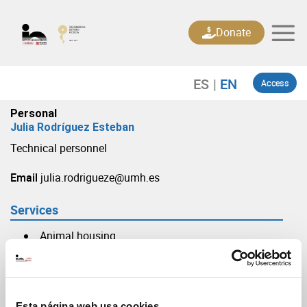
Skip
to
Donate
content
Access
Personal
Julia Rodríguez Esteban
Technical personnel
Email
julia.rodrigueze@umh.es
Services
Animal housing
Esta página web usa cookies