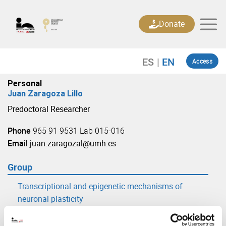
Skip
to
Donate
content
Access
Personal
Juan Zaragoza Lillo
Predoctoral Researcher
Phone
965 91 9531 Lab 015-016
Email
juan.zaragozal@umh.es
Group
Transcriptional and epigenetic mechanisms of
neuronal plasticity
(URL: https://in.umh-csic.es/group3893)