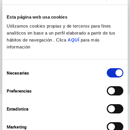
→ Emerging line: Genome Architecture in neural
systems
Esta página web usa cookies
(URL: https://in.umh-csic.es/group100888)
Utilizamos cookies propias y de terceros para fines
analíticos en base a un perfil elaborado a partir de tus
hábitos de navegación . Clica
AQUÍ
para más
información
Selección
Necesarias
de
Juan Zaragoza Lillo
consentimiento
Preferencias
Estadística
Marketing