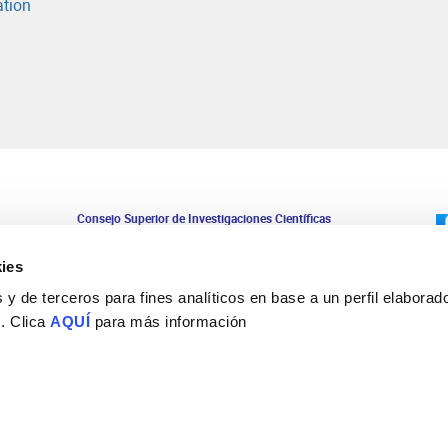
ation
Consejo Superior de Investigaciones Científicas
Universidad Miguel Hernández
Campus de San Juan | Sant Joan d’Alacant
ies
Alicante | España
Contacto
y de terceros para fines analíticos en base a un perfil elaborado
Tel. + 34 965 23 37 00
 . Clica
AQUÍ
para más información
Fax + 34 965 91 95 61