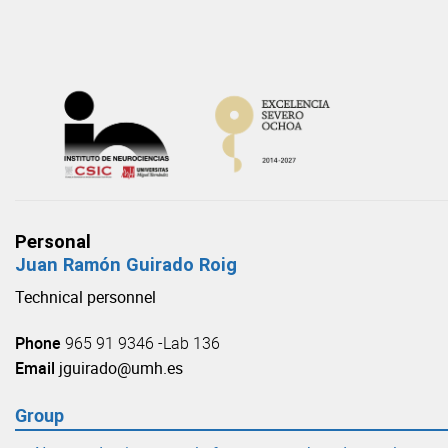
Skip
to
content
Personal
Juan Ramón Guirado Roig
Technical personnel
Phone
965 91 9346 -Lab 136
Email
jguirado@umh.es
Group