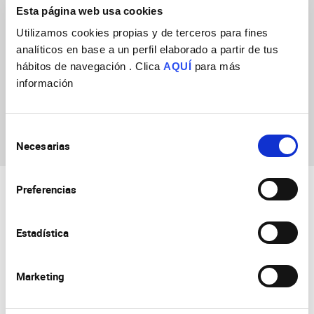
Esta página web usa cookies
Utilizamos cookies propias y de terceros para fines
analíticos en base a un perfil elaborado a partir de tus
hábitos de navegación . Clica
AQUÍ
para más
información
Doris Santiago
Selección
Necesarias
de
consentimiento
Preferencias
Estadística
Marketing
Consejo Superior de Investigaciones Científicas
Universidad Miguel Hernández
Campus de San Juan | Sant Joan d’Alacant