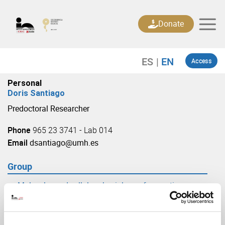
Skip
to
Donate
content
Access
Personal
Doris Santiago
Predoctoral Researcher
Phone
965 23 3741 - Lab 014
Email
dsantiago@umh.es
Group
Molecular and cellular physiology of synaptic
transmission
(URL: https://in.umh-csic.es/group3887)